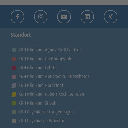
KRH Klinikum Siloah
Technik und Handwerk
Facebook
Instagram
Youtube
LinkedIn
Xing
KRH Psychiatrie Wunstorf
Dozenten und Lehrkräfte
Standort
KRH Psychiatrie Langenhagen
Auszubildende
KRH Klinikum Agnes Karll Laatzen
KRH Regionales Gesundheitszentrum
Praktikanten und Aushilfen
KRH Klinikum Großburgwedel
KRH ambulant
KRH Klinikum Lehrte
FSJ / BFD
KRH Klinikum Neustadt a. Rübenberge
KRH Zentrale Institute
Initiativbewerbung
KRH Klinikum Nordstadt
KRH Klinikum Robert Koch Gehrden
KRH Labore
Anwenden
KRH Klinikum Siloah
KRH Psychiatrie Langenhagen
KRH Geschäftsbereiche
KRH Psychiatrie Wunstorf
KRH Servicegesellschaft