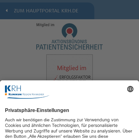
ZUM HAUPTPORTAL KRH.DE
KRH Akademie (Aus-/Weiterbildung)
Anwenden