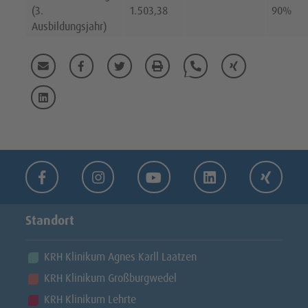
(3.
1.503,38
90%
Ausbildungsjahr)
Diese Seite per Mail verschicken
Diese Seite auf Facebook teilen
Diese Seite auf Twitte teilen
Diese Seite drucken
Diese Seite in WhatsApp 
Diese Seite auf X
Diese Seite auf LinkedIn teilen
Facebook
Instagram
Youtube
LinkedIn
Xing
Standort
KRH Klinikum Agnes Karll Laatzen
KRH Klinikum Großburgwedel
KRH Klinikum Lehrte