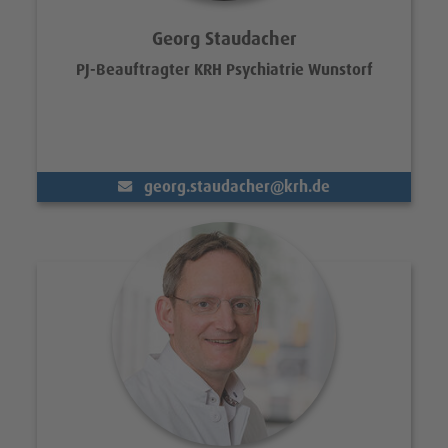
Georg Staudacher
PJ-Beauftragter KRH Psychiatrie Wunstorf
(@)
georg.staudacher
krh.de
Portrait Prof. Dr. med. Jan Jakob 