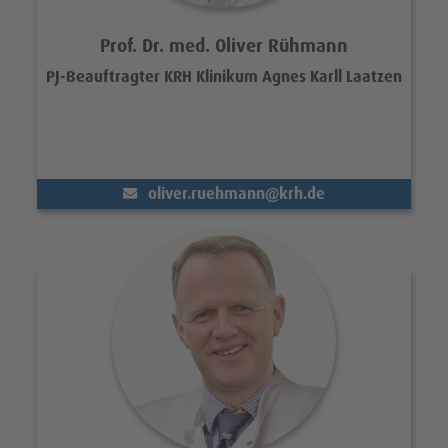
Prof. Dr. med. Oliver Rühmann
PJ-Beauftragter KRH Klinikum Agnes Karll Laatzen
(@)
oliver.ruehmann
krh.de
Portrait Prof. Dr. med. Jan Rudolf O