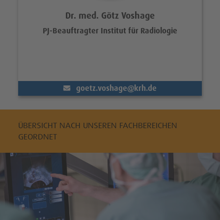
Dr. med. Götz Voshage
PJ-Beauftragter Institut für Radiologie
(@)
goetz.voshage
krh.de
ÜBERSICHT NACH UNSEREN FACHBEREICHEN
GEORDNET