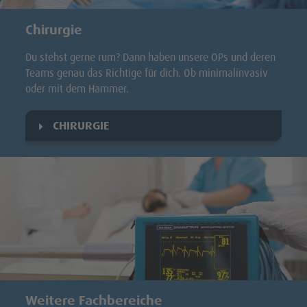
Chirurgie
Du stehst gerne rum? Dann haben unsere OPs und deren
Teams genau das Richtige für dich. Ob minimalinvasiv
oder mit dem Hammer.
CHIRURGIE
Weitere Fachbereiche