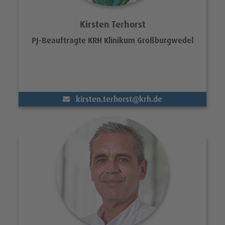
Kirsten Terhorst
PJ-Beauftragte KRH Klinikum Großburgwedel
(@)
kirsten.terhorst
krh.de
Portrait Prof. Dr. med. Oliver Rüh