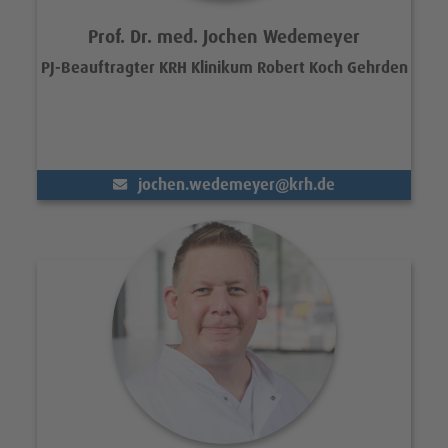
Prof. Dr. med. Jochen Wedemeyer
PJ-Beauftragter KRH Klinikum Robert Koch Gehrden
(@)
jochen.wedemeyer
krh.de
Portrait Moritz Lorentzen