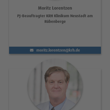
Moritz Lorentzen
PJ-Beauftragter KRH Klinikum Neustadt am
Rübenberge
(@)
moritz.lorentzen
krh.de
Portrait Prof. Dr. med. Julian Mall