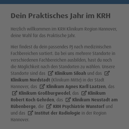
Physiotherapie
Praktikumsmöglichkeiten KRH Psychiatrie Wunstorf
KRH Klinikum Lehrte
Fortbildungskalender
Intensiv- und Anästhesiepflege
HR Recruiting, Employer Branding und Kommunikation
Pflegeberufe im KRH - Karriere und Stellenangebote
Mein Lieblingsteam - wir sind Spießer, Abenteurer und
Lebenskünstler
Dein Praktisches Jahr im KRH
KRH Klinikum Nordstadt
Strahlenschutzkurse
Sozialpsychiatrische Betreuung (FSB)
Wie viel verdiene ich in der Pflege im KRH?
Ärztliche Berufe im KRH – Jetzt bewerben und durchstarten
Mein Lieblingsteam
KRH Klinikum Siloah
KRH Simulationszentrum
Geriatrische und rehabilitative Pflege
Förderung weiblicher Führungskräfte
Einstieg in die Intensivstation
Herzlich willkommen im KRH Klinikum Region Hannover,
Spießer, Abenteurer, Lebenskünstler
deine Wahl für das Praktische Jahr.
KRH Klinikum Robert Koch Gehrden
Zusatzqualifikation Praxisanleitung
Breite Brücken für den Nachwuchs
Hier findest du dein passendes PJ nach medizinischen
KRH Geriatrie Langenhagen
Berufswechsel im KRH – Alles ist möglich
Fachbereichen sortiert. Da bei uns mehrere Standorte in
verschiedenen Fachbereichen ausbilden, hast du noch
KRH Psychiatrie Langenhagen
die Möglichkeit nach den Standorten zu wählen. Unsere
Standorte sind das
Klinikum Siloah
und das
KRH Psychiatrie Wunstorf
Klinikum Nordstadt
(Klinikum Mitte) in der Stadt
Hannover, das
Klinikum Agnes Karll Laatzen
, das
Psychologische/r Psychotherapeut/in
Klinikum Großburgwedel
, das
Klinikum
Robert Koch Gehrden
, das
Klinikum Neustadt am
Rübenberge
, die
KRH Psychiatrie Wunstorf
und
und das
Institut der Radiologie
in der Region
Hannover.