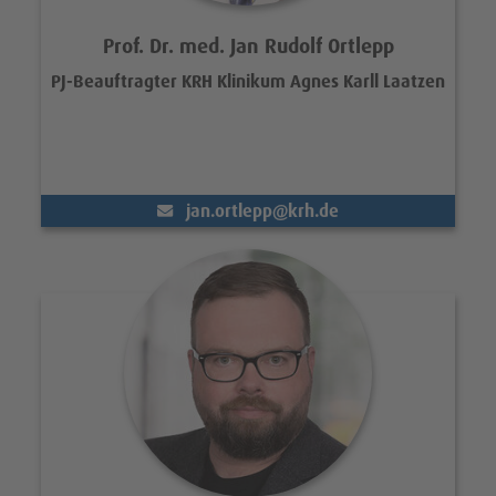
Prof. Dr. med. Jan Rudolf Ortlepp
PJ-Beauftragter KRH Klinikum Agnes Karll Laatzen
(@)
jan.ortlepp
krh.de
Portrait Georg Staudacher