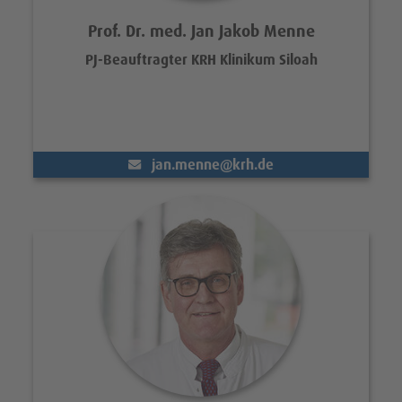
Prof. Dr. med. Jan Jakob Menne
PJ-Beauftragter KRH Klinikum Siloah
(@)
jan.menne
krh.de
Portrait Dr. med. Götz Voshage