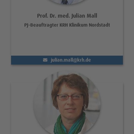
Prof. Dr. med. Julian Mall
PJ-Beauftragter KRH Klinikum Nordstadt
(@)
julian.mall
krh.de
Portrait Kirsten Terhorst