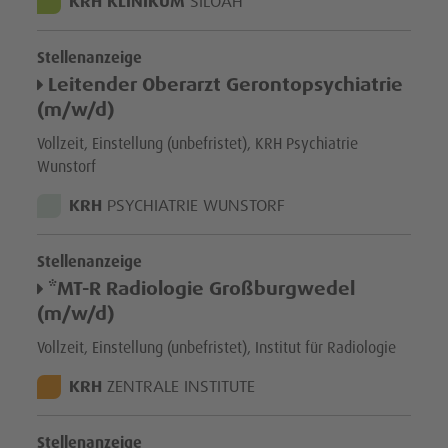
STANDORT:
KRH KLINIKUM
SILOAH
Stellenanzeige
Leitender Oberarzt Gerontopsychiatrie
(m/w/d)
Vollzeit, Einstellung (unbefristet), KRH Psychiatrie
Wunstorf
STANDORT:
KRH
PSYCHIATRIE WUNSTORF
Stellenanzeige
*MT-R Radiologie Großburgwedel
(m/w/d)
Vollzeit, Einstellung (unbefristet), Institut für Radiologie
STANDORT:
KRH
ZENTRALE INSTITUTE
Stellenanzeige