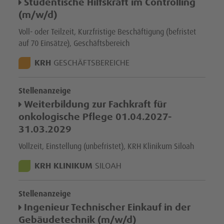
Studentische Hilfskraft im Controlling
(m/w/d)
Voll- oder Teilzeit, Kurzfristige Beschäftigung (befristet
auf 70 Einsätze), Geschäftsbereich
STANDORT:
KRH
GESCHÄFTSBEREICHE
Stellenanzeige
Weiterbildung zur Fachkraft für
onkologische Pflege 01.04.2027-
31.03.2029
Vollzeit, Einstellung (unbefristet), KRH Klinikum Siloah
STANDORT:
KRH KLINIKUM
SILOAH
Stellenanzeige
Ingenieur Technischer Einkauf in der
Gebäudetechnik (m/w/d)