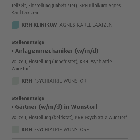
Teilzeit, Einstellung (unbefristet), KRH Klinikum Agnes
KRH Akademie (Aus-/Weiterbildung)
Karll Laatzen
STANDORT:
KRH KLINIKUM
AGNES KARLL LAATZEN
Anwenden
Stellenanzeige
Anlagenmechaniker (w/m/d)
Vollzeit, Einstellung (unbefristet), KRH Psychiatrie
Wunstorf
STANDORT:
KRH
PSYCHIATRIE WUNSTORF
Stellenanzeige
Gärtner (w/m/d) in Wunstorf
Vollzeit, Einstellung (befristet), KRH Psychiatrie Wunstorf
STANDORT:
KRH
PSYCHIATRIE WUNSTORF