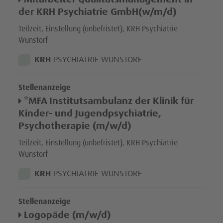
der KRH Psychiatrie GmbH(w/m/d)
KRH Psychiatrie Wunstorf
Dozenten und Lehrkräfte
Teilzeit, Einstellung (unbefristet), KRH Psychiatrie
Wunstorf
KRH Psychiatrie Langenhagen
Auszubildende
STANDORT:
KRH
PSYCHIATRIE WUNSTORF
KRH Regionales Gesundheitszentrum
Praktikanten und Aushilfen
Stellenanzeige
*MFA Institutsambulanz der Klinik für
KRH ambulant
FSJ / BFD
Kinder- und Jugendpsychiatrie,
Psychotherapie (m/w/d)
KRH Zentrale Institute
Initiativbewerbung
Teilzeit, Einstellung (unbefristet), KRH Psychiatrie
Wunstorf
KRH Labore
Anwenden
STANDORT:
KRH
PSYCHIATRIE WUNSTORF
KRH Geschäftsbereiche
Stellenanzeige
KRH Servicegesellschaft
Logopäde (m/w/d)