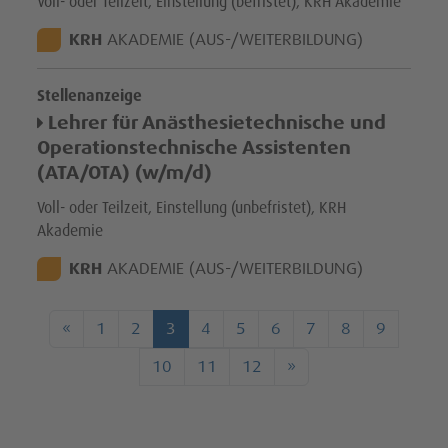
Voll- oder Teilzeit, Einstellung (befristet), KRH Akademie
STANDORT:
KRH
AKADEMIE (AUS-/WEITERBILDUNG)
Stellenanzeige
Lehrer für Anästhesietechnische und
Operationstechnische Assistenten
(ATA/OTA) (w/m/d)
Voll- oder Teilzeit, Einstellung (unbefristet), KRH
Akademie
STANDORT:
KRH
AKADEMIE (AUS-/WEITERBILDUNG)
Ergebnisseiten Ergebnisse
«
1
2
3
4
5
6
7
8
9
10
11
12
»